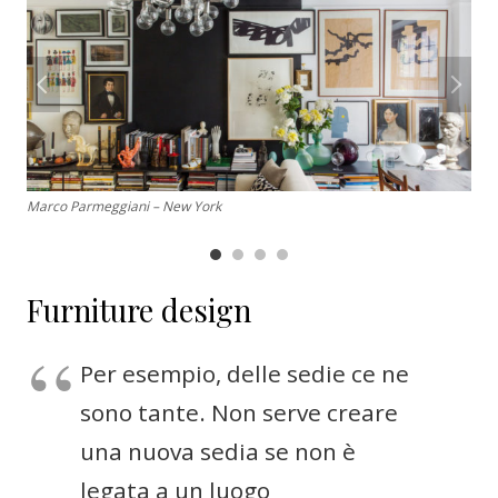
Marco Parmeggiani – New York
Marco Parmeggiani – New York
Marco Parmeggiani – New York
Marco Parmeggiani – Taipei
Furniture design
Per esempio, delle sedie ce ne
sono tante. Non serve creare
una nuova sedia se non è
legata a un luogo